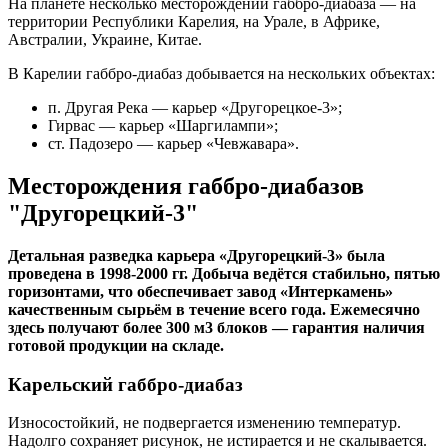
На планете несколько месторождений габбро-диабаза — на
территории Республики Карелия, на Урале, в Африке,
Австралии, Украине, Китае.
В Карелии габбро-диабаз добывается на нескольких объектах:
п. Другая Река — карьер «Другорецкое-3»;
Гирвас — карьер «Шаргилампи»;
ст. Падозеро — карьер «Чевжавара».
Месторождения габбро-диабазов
"Другорецкий-3"
Детальная разведка карьера «Другорецкий-3» была
проведена в 1998-2000 гг. Добыча ведётся стабильно, пятью
горизонтами, что обеспечивает завод «Интеркамень»
качественным сырьём в течение всего года. Ежемесячно
здесь получают более 300 м3 блоков — гарантия наличия
готовой продукции на складе.
Карельский габбро-диабаз
Износостойкий, не подвергается изменению температур.
Надолго сохраняет рисунок, не истирается и не скалывается.