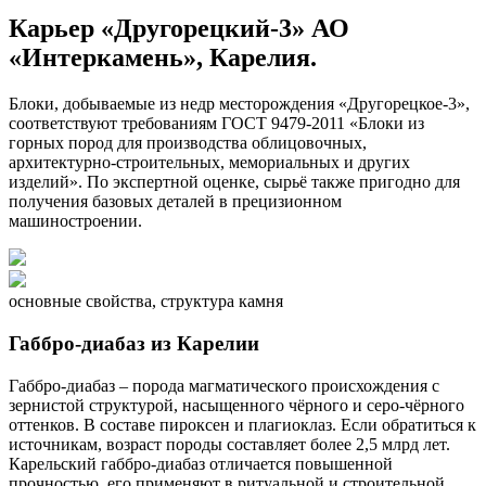
Карьер «Другорецкий-3» АО
«Интеркамень», Карелия.
Блоки, добываемые из недр месторождения «Другорецкое-3»,
соответствуют требованиям ГОСТ 9479-2011 «Блоки из
горных пород для производства облицовочных,
архитектурно-строительных, мемориальных и других
изделий». По экспертной оценке, сырьё также пригодно для
получения базовых деталей в прецизионном
машиностроении.
основные свойства, структура камня
Габбро-диабаз из Карелии
Габбро-диабаз – порода магматического происхождения с
зернистой структурой, насыщенного чёрного и серо-чёрного
оттенков. В составе пироксен и плагиоклаз. Если обратиться к
источникам, возраст породы составляет более 2,5 млрд лет.
Карельский габбро-диабаз отличается повышенной
прочностью, его применяют в ритуальной и строительной