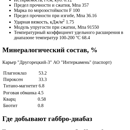
Предел прочности и сжатия, Мпа
357
Марка по морозостойкости
F 100
Предел прочности при изгибе, Мпа
36.16
2
Ударная вязкость, кДж/м
1.75
Модуль упругости при сжатии, Мпа
91550
Температурный коэффициент удельного расширения в
диапазоне температур 100-200 °C
68.4
Минералогический состав, %
Карьер "Другорецкий-3" АО "Интеркамень" (паспорт)
Плагиоклаз
53.2
Пироксен
33.3
Титано-магнетит
6.8
Роговая обманка
4.5
Кварц
0.58
Биотит
0.8
Где добывают габбро-диабаз